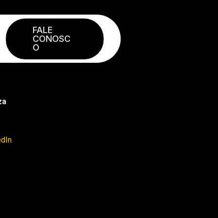
FALE
CONOSC
O
za
edIn