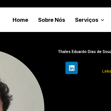
Home
Sobre Nós
Serviços
Thales Eduardo Dias de Sou
L
i
Link
n
k
e
d
i
n