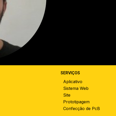
SERVIÇOS
Aplicativo
Sistema Web
Site
Prototipagem
Confecção de PcB