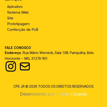
Aplicativo
Sistema Web
Site
Prototipagem
Confecção de PcB
FALE CONOSCO
Endereço
:
Rua Mário Werneck, Sala 108, Pampulha, Belo
Horizonte – MG, 31270-901
I
n
s
CPE JR © 2026 TODOS OS DIREITOS RESERVADOS
Desenvolvido por Thales Eduardo
t