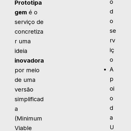
o
Prototipa
d
gem
é o
o
serviço de
se
concretiza
rv
r uma
iç
ideia
o
inovadora
A
por meio
p
de uma
oi
versão
o
simplificad
d
a
a
(Minimum
U
Viable