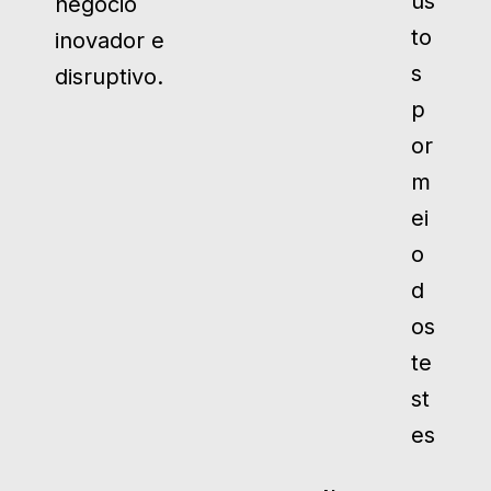
us
negócio
to
inovador e
s
disruptivo.
p
or
m
ei
o
d
os
te
st
es