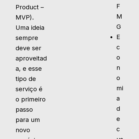
F
Product –
M
MVP).
G
Uma ideia
E
sempre
c
deve ser
o
aproveitad
n
a, e esse
o
tipo de
mi
serviço é
a
o primeiro
d
passo
e
para um
c
novo